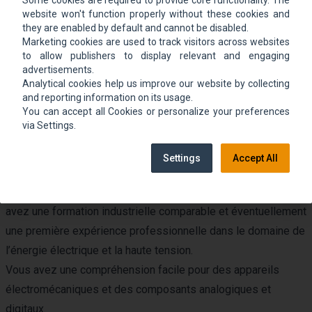
Some cookies are required to provide core functionality. The
website won't function properly without these cookies and
techniques et aux négociations commerciales, toujours
they are enabled by default and cannot be disabled.
soutenu par le Area Sales Manager.
Marketing cookies are used to track visitors across websites
Toutes les activités se font toujours en étroite collaboration
to allow publishers to display relevant and engaging
advertisements.
avec notre société mère en Allemagne basée à Regensburg.
Analytical cookies help us improve our website by collecting
De plus vous serez également en contact avec nos collègues
and reporting information on its usage.
You can accept all Cookies or personalize your preferences
Espagne et/ou autres succursales.
via Settings.
Nos attentes
Settings
Accept All
Vous avez un Diplôme de Brevet Technicien Supérieur ou
vous êtes un jeune ingénieur en électrotechnique ou vous
avez une formation industrielle comparable et éventuellement
une première expérience professionnelle dans le domaine de
l’énergie électrique et la haute tension.
Vous avez une compréhension facile pour des appareils
électromécaniques et des composants analogiques et
digitaux.