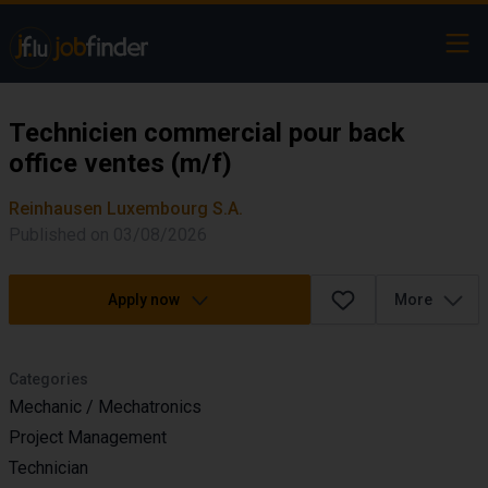
Ope
Technicien commercial pour back
office ventes (m/f)
Reinhausen Luxembourg S.A.
Published on 03/08/2026
Apply now
More
Categories
Mechanic / Mechatronics
Project Management
Technician